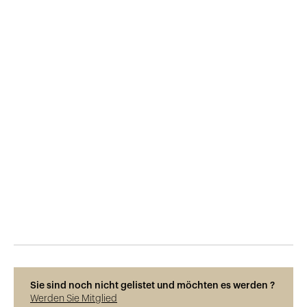
Veröffentlicht am
8.10.2015
637
Ansichten
Sie sind noch nicht gelistet und möchten es werden ?
Werden Sie Mitglied