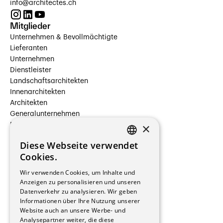
info@architectes.ch
Mitglieder
Unternehmen & Bevollmächtigte
Lieferanten
Unternehmen
Dienstleister
Landschaftsarchitekten
Innenarchitekten
Architekten
Generalunternehmen
×
Beauftragte Unternehmen
Installateure
Diese Webseite verwendet
Hersteller/Lieferanten
FRENCH
Cookies.
Bauherrschaften
GERMAN
Immobilienverwaltungsgesellschaften
Wir verwenden Cookies, um Inhalte und
Stockwerkeigentum
Anzeigen zu personalisieren und unseren
Reportagen
Datenverkehr zu analysieren. Wir geben
Informationen über Ihre Nutzung unserer
Wohnungen
Website auch an unsere Werbe- und
Renovierungen
Analysepartner weiter, die diese