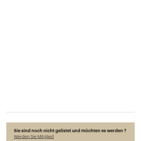
Veröffentlicht am
15.7.2021
512
Ansichten
Sie sind noch nicht gelistet und möchten es werden ?
Werden Sie Mitglied