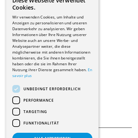
Diese Webseite verwendet
Hersteller/Lieferanten
FRENCH
Cookies.
Bauherrschaften
GERMAN
Immobilienverwaltungsgesellschaften
Wir verwenden Cookies, um Inhalte und
Stockwerkeigentum
Anzeigen zu personalisieren und unseren
Reportagen
Datenverkehr zu analysieren. Wir geben
Informationen über Ihre Nutzung unserer
Wohnungen
Website auch an unsere Werbe- und
Renovierungen
Analysepartner weiter, die diese
Innere Umbauten
möglicherweise mit anderen Informationen
Gastgewerbe und Tourismus
kombinieren, die Sie ihnen bereitgestellt
Verwaltungsgebäude und Geschäfte
haben oder die sie im Rahmen Ihrer
Schuleinrichtungen
Nutzung ihrer Dienste gesammelt haben.
En
savoir plus
Medizinische Einrichtungen
Villen
UNBEDINGT ERFORDERLICH
Kultur - Sport - Freizeit
Industrie - Handwerk
PERFORMANCE
Transport und Parkplätze
Diverse Bauten
TARGETING
FUNKTIONALITÄT