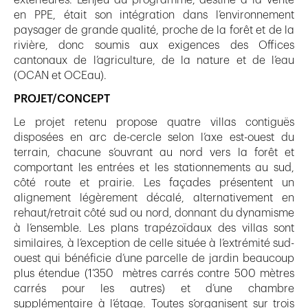
extérieures. L’enjeu du programme, destiné à la vente
en PPE, était son intégration dans l’environnement
paysager de grande qualité, proche de la forêt et de la
rivière, donc soumis aux exigences des Offices
cantonaux de l’agriculture, de la nature et de l’eau
(OCAN et OCEau).
PROJET/CONCEPT
Le projet retenu propose quatre villas contiguës
disposées en arc de-cercle selon l’axe est-ouest du
terrain, chacune s’ouvrant au nord vers la forêt et
comportant les entrées et les stationnements au sud,
côté route et prairie. Les façades présentent un
alignement légèrement décalé, alternativement en
rehaut/retrait côté sud ou nord, donnant du dynamisme
à l’ensemble. Les plans trapézoïdaux des villas sont
similaires, à l’exception de celle située à l’extrémité sud-
ouest qui bénéficie d’une parcelle de jardin beaucoup
plus étendue (1’350 mètres carrés contre 500 mètres
carrés pour les autres) et d’une chambre
supplémentaire à l’étage. Toutes s’organisent sur trois