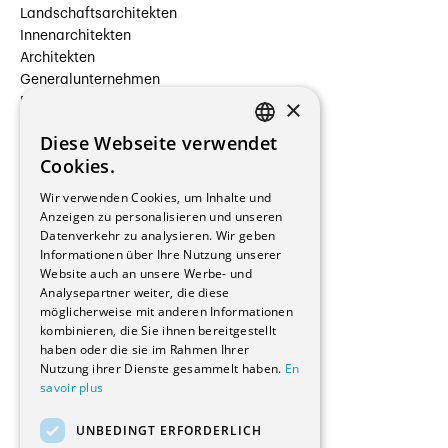
Landschaftsarchitekten
Innenarchitekten
Architekten
Generalunternehmen
×
Beauftragte Unternehmen
Installateure
Diese Webseite verwendet
Hersteller/Lieferanten
FRENCH
Cookies.
Bauherrschaften
GERMAN
Immobilienverwaltungsgesellschaften
Wir verwenden Cookies, um Inhalte und
Stockwerkeigentum
Anzeigen zu personalisieren und unseren
Reportagen
Datenverkehr zu analysieren. Wir geben
Informationen über Ihre Nutzung unserer
Wohnungen
Website auch an unsere Werbe- und
Renovierungen
Analysepartner weiter, die diese
Innere Umbauten
möglicherweise mit anderen Informationen
Gastgewerbe und Tourismus
kombinieren, die Sie ihnen bereitgestellt
Verwaltungsgebäude und Geschäfte
haben oder die sie im Rahmen Ihrer
Schuleinrichtungen
Nutzung ihrer Dienste gesammelt haben.
En
savoir plus
Medizinische Einrichtungen
Villen
UNBEDINGT ERFORDERLICH
Kultur - Sport - Freizeit