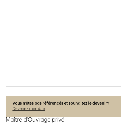
Publié le
12.7.2023
355
vues
Photos © Helene Maria
Vous n’êtes pas référencés et souhaitez le devenir?
Devenez membre
Maître d’Ouvrage privé