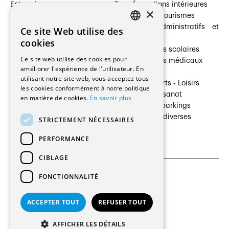
Entreprises
Transformations intérieures
×
Prestataires de services
Hôtelleries et tourismes
Architectes paysagistes
Bâtiments administratifs et
Ce site Web utilise des
FRENCH
Architectes d'intérieur
commerces
cookies
Architectes
Établissements scolaires
GERMAN
Ce site web utilise des cookies pour
Entreprises générales
Établissements médicaux
améliorer l'expérience de l'utilisateur. En
Ingénieurs et mandataires
Villas
utilisant notre site web, vous acceptez tous
Installateurs
Cultures - Sports - Loisirs
les cookies conformément à notre politique
Fabricants / Fournisseurs
Industrie - Artisanat
en matière de cookies.
En savoir plus
Maître d’Ouvrage
Transports et parkings
Régies immobilières
Constructions diverses
STRICTEMENT NÉCESSAIRES
Gestion PPE
PERFORMANCE
CIBLAGE
FONCTIONNALITÉ
CGU et Politique de confidentialités
Paramètres des cookies
ACCEPTER TOUT
REFUSER TOUT
© 2026 Tous droits réservés
AFFICHER LES DÉTAILS