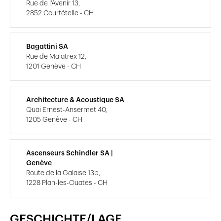
Rue de l'Avenir 13,
2852 Courtételle - CH
Bagattini SA
Rue de Malatrex 12,
1201 Genève - CH
Architecture & Acoustique SA
Quai Ernest-Ansermet 40,
1205 Genève - CH
Ascenseurs Schindler SA |
Genève
Route de la Galaise 13b,
1228 Plan-les-Ouates - CH
GESCHICHTE/LAGE