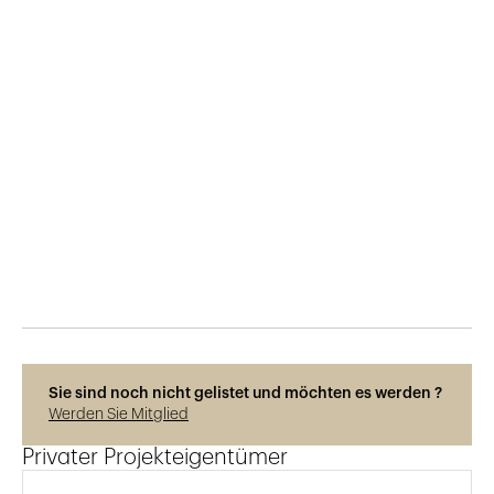
Veröffentlicht am
22.1.2025
181
Ansichten
Photos © Adrien Barakat
Sie sind noch nicht gelistet und möchten es werden ?
Werden Sie Mitglied
Privater Projekteigentümer