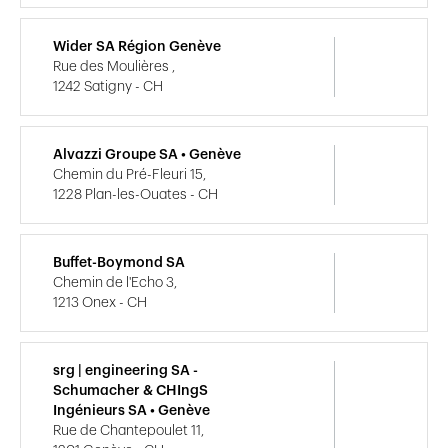
Wider SA Région Genève
Rue des Moulières ,
1242 Satigny - CH
Alvazzi Groupe SA • Genève
Chemin du Pré-Fleuri 15,
1228 Plan-les-Ouates - CH
Buffet-Boymond SA
Chemin de l'Echo 3,
1213 Onex - CH
srg | engineering SA -
Schumacher & CHIngS
Ingénieurs SA • Genève
Rue de Chantepoulet 11,