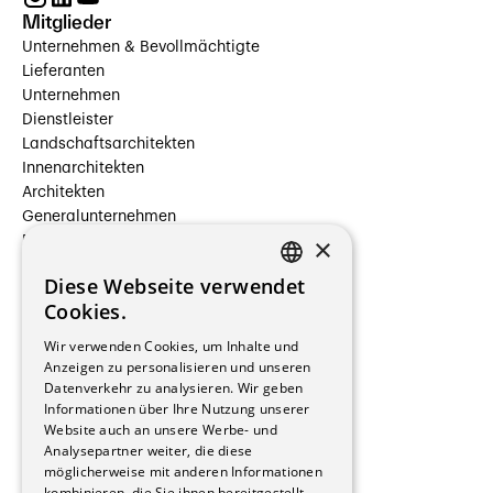
Mitglieder
Unternehmen & Bevollmächtigte
Lieferanten
Unternehmen
Dienstleister
Landschaftsarchitekten
Innenarchitekten
Architekten
Generalunternehmen
×
Beauftragte Unternehmen
Installateure
Diese Webseite verwendet
Hersteller/Lieferanten
FRENCH
Cookies.
Bauherrschaften
GERMAN
Immobilienverwaltungsgesellschaften
Wir verwenden Cookies, um Inhalte und
Stockwerkeigentum
Anzeigen zu personalisieren und unseren
Reportagen
Datenverkehr zu analysieren. Wir geben
Informationen über Ihre Nutzung unserer
Wohnungen
Website auch an unsere Werbe- und
Renovierungen
Analysepartner weiter, die diese
Innere Umbauten
möglicherweise mit anderen Informationen
Gastgewerbe und Tourismus
kombinieren, die Sie ihnen bereitgestellt