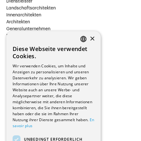
Dienstleister
Landschaftsarchitekten
Innenarchitekten
Architekten
Generalunternehmen
×
Beauftragte Unternehmen
Installateure
Diese Webseite verwendet
Hersteller/Lieferanten
FRENCH
Cookies.
Bauherrschaften
GERMAN
Immobilienverwaltungsgesellschaften
Wir verwenden Cookies, um Inhalte und
Stockwerkeigentum
Anzeigen zu personalisieren und unseren
Reportagen
Datenverkehr zu analysieren. Wir geben
Informationen über Ihre Nutzung unserer
Wohnungen
Website auch an unsere Werbe- und
Renovierungen
Analysepartner weiter, die diese
Innere Umbauten
möglicherweise mit anderen Informationen
Gastgewerbe und Tourismus
kombinieren, die Sie ihnen bereitgestellt
Verwaltungsgebäude und Geschäfte
haben oder die sie im Rahmen Ihrer
Schuleinrichtungen
Nutzung ihrer Dienste gesammelt haben.
En
savoir plus
Medizinische Einrichtungen
Villen
UNBEDINGT ERFORDERLICH
Kultur - Sport - Freizeit