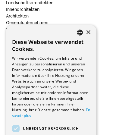
Landschaftsarchitekten
Innenarchitekten
Architekten
Generalunternehmen
×
Beauftragte Unternehmen
Installateure
Diese Webseite verwendet
Hersteller/Lieferanten
FRENCH
Cookies.
Bauherrschaften
GERMAN
Immobilienverwaltungsgesellschaften
Wir verwenden Cookies, um Inhalte und
Stockwerkeigentum
Anzeigen zu personalisieren und unseren
Reportagen
Datenverkehr zu analysieren. Wir geben
Informationen über Ihre Nutzung unserer
Wohnungen
Website auch an unsere Werbe- und
Renovierungen
Analysepartner weiter, die diese
Innere Umbauten
möglicherweise mit anderen Informationen
Gastgewerbe und Tourismus
kombinieren, die Sie ihnen bereitgestellt
Verwaltungsgebäude und Geschäfte
haben oder die sie im Rahmen Ihrer
Schuleinrichtungen
Nutzung ihrer Dienste gesammelt haben.
En
savoir plus
Medizinische Einrichtungen
Villen
UNBEDINGT ERFORDERLICH
Kultur - Sport - Freizeit