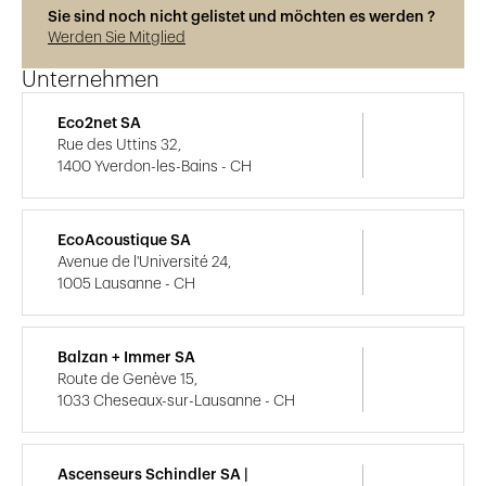
Sie sind noch nicht gelistet und möchten es werden ?
Werden Sie Mitglied
Unternehmen
Eco2net SA
Rue des Uttins 32,
1400 Yverdon-les-Bains - CH
EcoAcoustique SA
Avenue de l'Université 24,
1005 Lausanne - CH
Balzan + Immer SA
Route de Genève 15,
1033 Cheseaux-sur-Lausanne - CH
Ascenseurs Schindler SA |