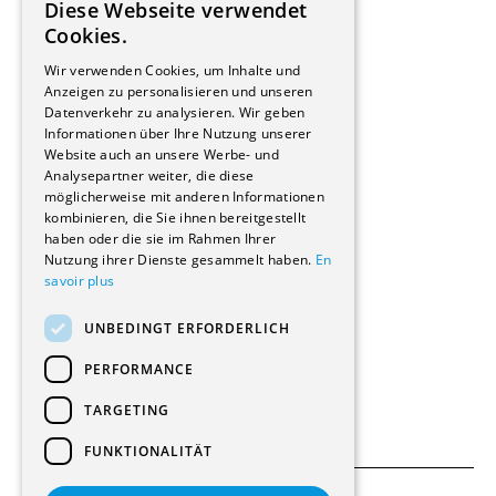
Diese Webseite verwendet
Hersteller/Lieferanten
FRENCH
Cookies.
Bauherrschaften
GERMAN
Immobilienverwaltungsgesellschaften
Wir verwenden Cookies, um Inhalte und
Stockwerkeigentum
Anzeigen zu personalisieren und unseren
Reportagen
Datenverkehr zu analysieren. Wir geben
Informationen über Ihre Nutzung unserer
Wohnungen
Website auch an unsere Werbe- und
Renovierungen
Analysepartner weiter, die diese
Innere Umbauten
möglicherweise mit anderen Informationen
Gastgewerbe und Tourismus
kombinieren, die Sie ihnen bereitgestellt
Verwaltungsgebäude und Geschäfte
haben oder die sie im Rahmen Ihrer
Schuleinrichtungen
Nutzung ihrer Dienste gesammelt haben.
En
savoir plus
Medizinische Einrichtungen
Villen
UNBEDINGT ERFORDERLICH
Kultur - Sport - Freizeit
Industrie - Handwerk
PERFORMANCE
Transport und Parkplätze
Diverse Bauten
TARGETING
FUNKTIONALITÄT