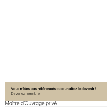
Publié le
6.12.2017
854
vues
Vous n’êtes pas référencés et souhaitez le devenir?
Devenez membre
Maître d’Ouvrage privé