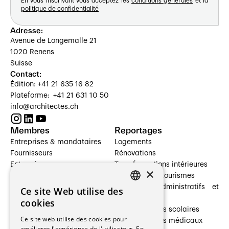
En vous inscrivant vous acceptez les
conditions générales
et la
politique de confidentialité
Adresse:
Avenue de Longemalle 21
1020 Renens
Suisse
Contact:
Édition: +41 21 635 16 82
Plateforme: +41 21 631 10 50
info@architectes.ch
Membres
Reportages
Entreprises & mandataires
Logements
Fournisseurs
Rénovations
Entreprises
Transformations intérieures
×
Prestataires de services
Hôtelleries et tourismes
Architectes paysagistes
Bâtiments administratifs et
Ce site Web utilise des
FRENCH
Architectes d'intérieur
commerces
cookies
Architectes
Établissements scolaires
GERMAN
Ce site web utilise des cookies pour
Entreprises générales
Établissements médicaux
améliorer l'expérience de l'utilisateur. En