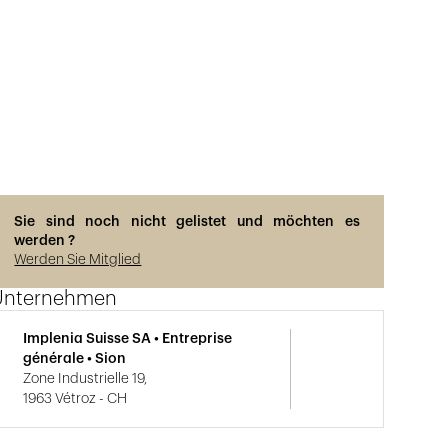
Sie sind noch nicht gelistet und möchten es
werden ?
Werden Sie Mitglied
Unternehmen
Implenia Suisse SA • Entreprise
générale • Sion
Zone Industrielle 19,
1963 Vétroz - CH