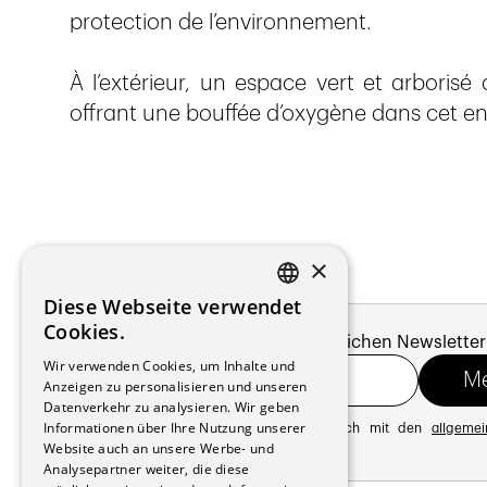
protection de l’environnement.
À l’extérieur, un espace vert et arbori
offrant une bouffée d’oxygène dans cet env
×
Diese Webseite verwendet
FRENCH
Cookies.
Melde dich für unseren monatlichen Newsletter
GERMAN
Wir verwenden Cookies, um Inhalte und
Anzeigen zu personalisieren und unseren
Datenverkehr zu analysieren. Wir geben
Informationen über Ihre Nutzung unserer
Mit der Registrierung erklären Sie sich mit den
allgeme
Website auch an unsere Werbe- und
Datenschutzrichtlinie
Analysepartner weiter, die diese