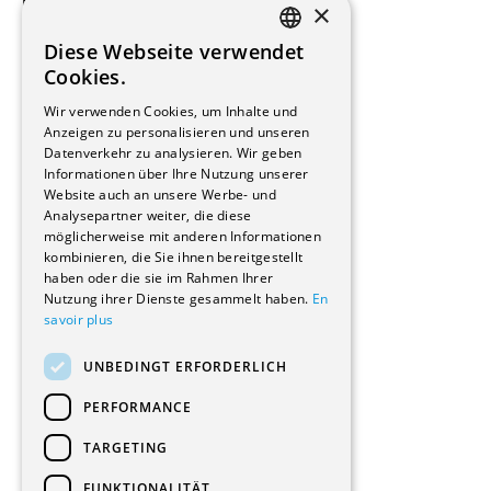
×
Beauftragte Unternehmen
Installateure
Diese Webseite verwendet
Hersteller/Lieferanten
FRENCH
Cookies.
Bauherrschaften
GERMAN
Immobilienverwaltungsgesellschaften
Wir verwenden Cookies, um Inhalte und
Stockwerkeigentum
Anzeigen zu personalisieren und unseren
Reportagen
Datenverkehr zu analysieren. Wir geben
Informationen über Ihre Nutzung unserer
Wohnungen
Website auch an unsere Werbe- und
Renovierungen
Analysepartner weiter, die diese
Innere Umbauten
möglicherweise mit anderen Informationen
Gastgewerbe und Tourismus
kombinieren, die Sie ihnen bereitgestellt
Verwaltungsgebäude und Geschäfte
haben oder die sie im Rahmen Ihrer
Schuleinrichtungen
Nutzung ihrer Dienste gesammelt haben.
En
savoir plus
Medizinische Einrichtungen
Villen
UNBEDINGT ERFORDERLICH
Kultur - Sport - Freizeit
Industrie - Handwerk
PERFORMANCE
Transport und Parkplätze
Diverse Bauten
TARGETING
FUNKTIONALITÄT