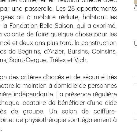
dentiel calme, et en relation directe avec
A
ée par une passerelle. Les 28 appartements
ées ou à mobilité réduite, habitant les
la Fondation Belle Saison, qui a exprimé,
a volonté de faire quelque chose pour les
lancé et deux ans plus tard, la construction
de Begnins, d’Arzier, Bursins, Coinsins,
uins, Saint-Cergue, Trélex et Vich.
n des critères d’accès et de sécurité très
ermettre le maintien à domicile de personnes
nière indépendante. La présence régulière
 chaque locataire de bénéficier d’une aide
ités de groupe. Un salon de coiffure-
abinet de physiothérapie sont également à
.