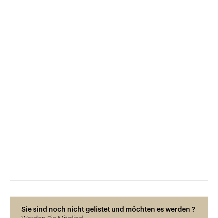
Veröffentlicht am
29.5.2015
760
Ansichten
Sie sind noch nicht gelistet und möchten es werden ?