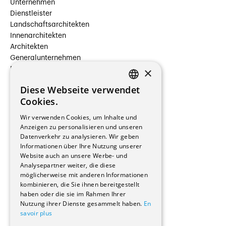
Unternehmen
Dienstleister
Landschaftsarchitekten
Innenarchitekten
Architekten
Generalunternehmen
×
Beauftragte Unternehmen
Installateure
Diese Webseite verwendet
Hersteller/Lieferanten
FRENCH
Cookies.
Bauherrschaften
GERMAN
Immobilienverwaltungsgesellschaften
Wir verwenden Cookies, um Inhalte und
Stockwerkeigentum
Anzeigen zu personalisieren und unseren
Reportagen
Datenverkehr zu analysieren. Wir geben
Informationen über Ihre Nutzung unserer
Wohnungen
Website auch an unsere Werbe- und
Renovierungen
Analysepartner weiter, die diese
Innere Umbauten
möglicherweise mit anderen Informationen
Gastgewerbe und Tourismus
kombinieren, die Sie ihnen bereitgestellt
Verwaltungsgebäude und Geschäfte
haben oder die sie im Rahmen Ihrer
Schuleinrichtungen
Nutzung ihrer Dienste gesammelt haben.
En
savoir plus
Medizinische Einrichtungen
Villen