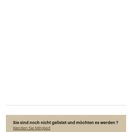
Veröffentlicht am
29.5.2015
658
Ansichten
Sie sind noch nicht gelistet und möchten es werden ?
Werden Sie Mitglied