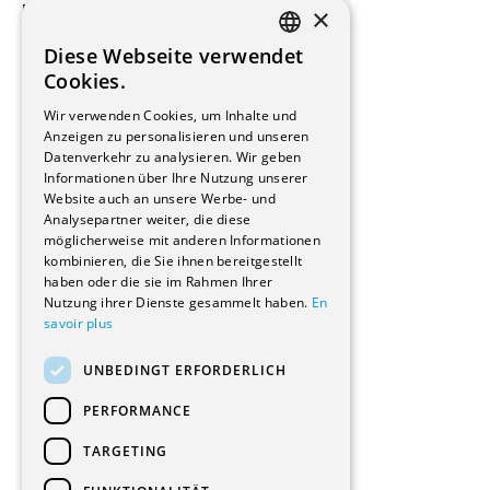
×
Beauftragte Unternehmen
Installateure
Diese Webseite verwendet
Hersteller/Lieferanten
FRENCH
Cookies.
Bauherrschaften
GERMAN
Immobilienverwaltungsgesellschaften
Wir verwenden Cookies, um Inhalte und
Stockwerkeigentum
Anzeigen zu personalisieren und unseren
Reportagen
Datenverkehr zu analysieren. Wir geben
Informationen über Ihre Nutzung unserer
Wohnungen
Website auch an unsere Werbe- und
Renovierungen
Analysepartner weiter, die diese
Innere Umbauten
möglicherweise mit anderen Informationen
Gastgewerbe und Tourismus
kombinieren, die Sie ihnen bereitgestellt
Verwaltungsgebäude und Geschäfte
haben oder die sie im Rahmen Ihrer
Schuleinrichtungen
Nutzung ihrer Dienste gesammelt haben.
En
savoir plus
Medizinische Einrichtungen
Villen
UNBEDINGT ERFORDERLICH
Kultur - Sport - Freizeit
Industrie - Handwerk
PERFORMANCE
Transport und Parkplätze
Diverse Bauten
TARGETING