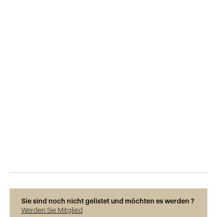
Veröffentlicht am
8.12.2018
785
Ansichten
Sie sind noch nicht gelistet und möchten es werden ?
Werden Sie Mitglied