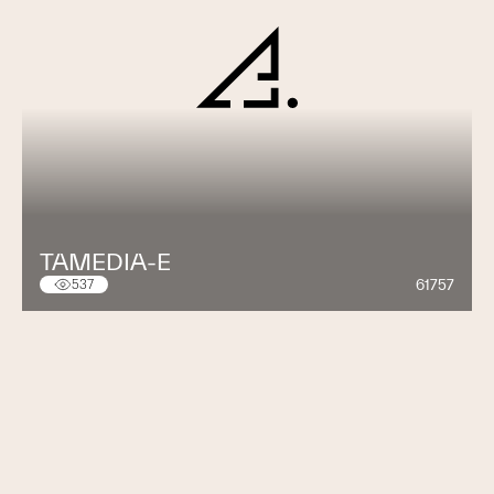
TAMEDIA-E
61757
537