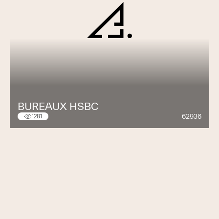
BUREAUX HSBC
62936
1281