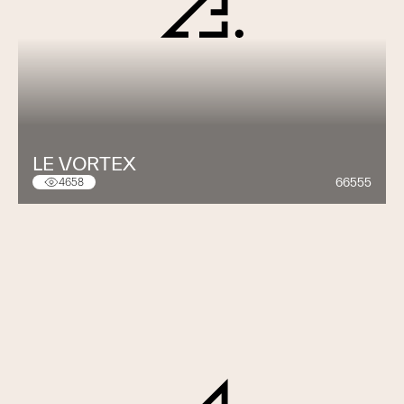
LE VORTEX
66555
4658