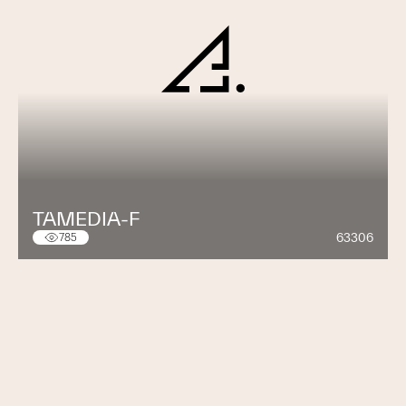
TAMEDIA-F
63306
785