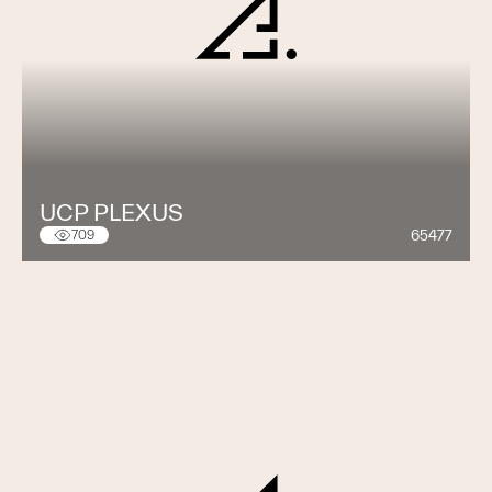
UCP PLEXUS
65477
709