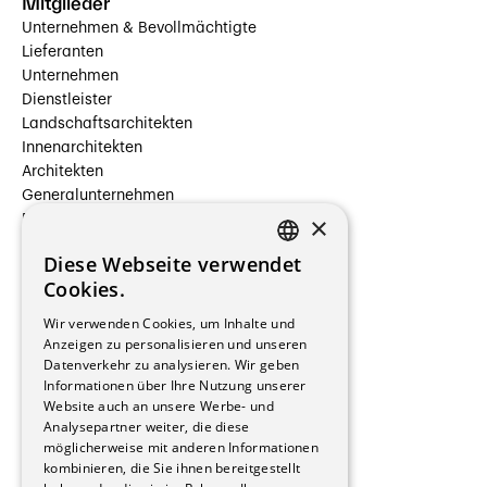
Mitglieder
Unternehmen & Bevollmächtigte
Lieferanten
Unternehmen
Dienstleister
Landschaftsarchitekten
Innenarchitekten
Architekten
Generalunternehmen
×
Beauftragte Unternehmen
Installateure
Diese Webseite verwendet
Hersteller/Lieferanten
FRENCH
Cookies.
Bauherrschaften
GERMAN
Immobilienverwaltungsgesellschaften
Wir verwenden Cookies, um Inhalte und
Stockwerkeigentum
Anzeigen zu personalisieren und unseren
Reportagen
Datenverkehr zu analysieren. Wir geben
Informationen über Ihre Nutzung unserer
Wohnungen
Website auch an unsere Werbe- und
Renovierungen
Analysepartner weiter, die diese
Innere Umbauten
möglicherweise mit anderen Informationen
Gastgewerbe und Tourismus
kombinieren, die Sie ihnen bereitgestellt
Verwaltungsgebäude und Geschäfte