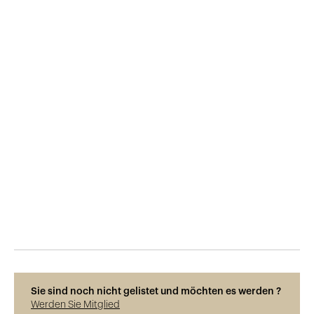
Veröffentlicht am
15.8.2023
303
Ansichten
Sie sind noch nicht gelistet und möchten es werden ?
Werden Sie Mitglied