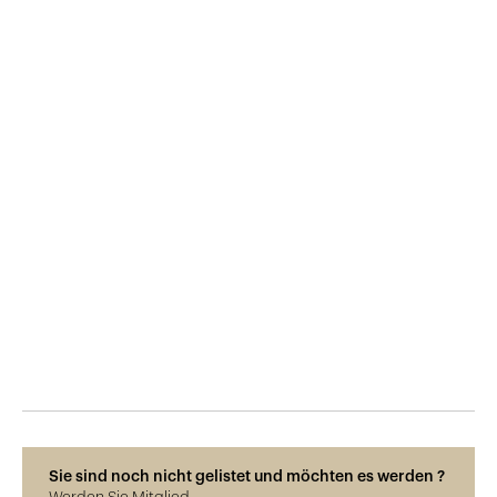
Veröffentlicht am
10.6.2015
618
Ansichten
Sie sind noch nicht gelistet und möchten es werden ?