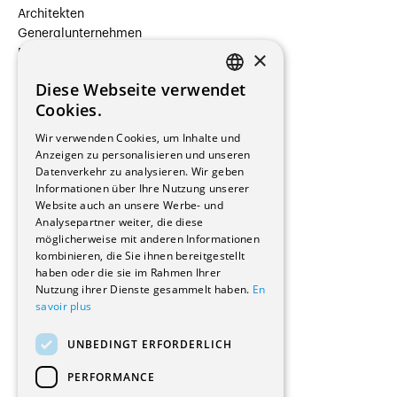
Architekten
Generalunternehmen
×
Beauftragte Unternehmen
Installateure
Diese Webseite verwendet
Hersteller/Lieferanten
FRENCH
Cookies.
Bauherrschaften
GERMAN
Immobilienverwaltungsgesellschaften
Wir verwenden Cookies, um Inhalte und
Stockwerkeigentum
Anzeigen zu personalisieren und unseren
Reportagen
Datenverkehr zu analysieren. Wir geben
Informationen über Ihre Nutzung unserer
Wohnungen
Website auch an unsere Werbe- und
Renovierungen
Analysepartner weiter, die diese
Innere Umbauten
möglicherweise mit anderen Informationen
Gastgewerbe und Tourismus
kombinieren, die Sie ihnen bereitgestellt
Verwaltungsgebäude und Geschäfte
haben oder die sie im Rahmen Ihrer
Schuleinrichtungen
Nutzung ihrer Dienste gesammelt haben.
En
savoir plus
Medizinische Einrichtungen
Villen
UNBEDINGT ERFORDERLICH
Kultur - Sport - Freizeit
Industrie - Handwerk
PERFORMANCE
Transport und Parkplätze