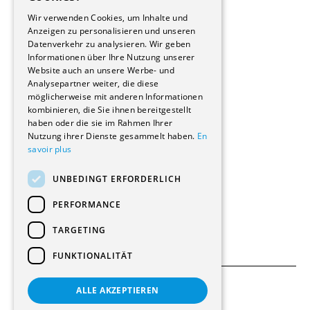
GERMAN
Immobilienverwaltungsgesellschaften
Wir verwenden Cookies, um Inhalte und
Stockwerkeigentum
Anzeigen zu personalisieren und unseren
Reportagen
Datenverkehr zu analysieren. Wir geben
Informationen über Ihre Nutzung unserer
Wohnungen
Website auch an unsere Werbe- und
Renovierungen
Analysepartner weiter, die diese
Innere Umbauten
möglicherweise mit anderen Informationen
Gastgewerbe und Tourismus
kombinieren, die Sie ihnen bereitgestellt
Verwaltungsgebäude und Geschäfte
haben oder die sie im Rahmen Ihrer
Schuleinrichtungen
Nutzung ihrer Dienste gesammelt haben.
En
savoir plus
Medizinische Einrichtungen
Villen
UNBEDINGT ERFORDERLICH
Kultur - Sport - Freizeit
Industrie - Handwerk
PERFORMANCE
Transport und Parkplätze
Diverse Bauten
TARGETING
FUNKTIONALITÄT
ALLE AKZEPTIEREN
Allgemeine Bedingungen
Einstellungen für Cookies