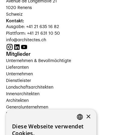
Avenue de Longemalle 21
1020 Renens
Schweiz
Kontakt:
Ausgabe: +41 21 635 16 82
Plattform: +41 21 631 10 50
info@architectes.ch
Mitglieder
Unternehmen & Bevollmächtigte
Lieferanten
Unternehmen
Dienstleister
Landschaftsarchitekten
Innenarchitekten
Architekten
Generalunternehmen
×
Beauftragte Unternehmen
Installateure
Diese Webseite verwendet
Hersteller/Lieferanten
FRENCH
Cookies.
Bauherrschaften