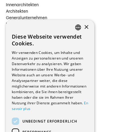
Innenarchitekten
Architekten
Generalunternehmen
×
Beauftragte Unternehmen
Installateure
Diese Webseite verwendet
Hersteller/Lieferanten
FRENCH
Cookies.
Bauherrschaften
GERMAN
Immobilienverwaltungsgesellschaften
Wir verwenden Cookies, um Inhalte und
Stockwerkeigentum
Anzeigen zu personalisieren und unseren
Reportagen
Datenverkehr zu analysieren. Wir geben
Informationen über Ihre Nutzung unserer
Wohnungen
Website auch an unsere Werbe- und
Renovierungen
Analysepartner weiter, die diese
Innere Umbauten
möglicherweise mit anderen Informationen
Gastgewerbe und Tourismus
kombinieren, die Sie ihnen bereitgestellt
Verwaltungsgebäude und Geschäfte
haben oder die sie im Rahmen Ihrer
Schuleinrichtungen
Nutzung ihrer Dienste gesammelt haben.
En
savoir plus
Medizinische Einrichtungen
Villen
UNBEDINGT ERFORDERLICH
Kultur - Sport - Freizeit
Industrie - Handwerk