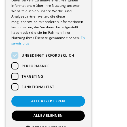
Datenverkehr zu analysieren. Wir geben
Informationen über Ihre Nutzung unserer
Wohnungen
Website auch an unsere Werbe- und
Renovierungen
Analysepartner weiter, die diese
Innere Umbauten
möglicherweise mit anderen Informationen
Gastgewerbe und Tourismus
kombinieren, die Sie ihnen bereitgestellt
Verwaltungsgebäude und Geschäfte
haben oder die sie im Rahmen Ihrer
Schuleinrichtungen
Nutzung ihrer Dienste gesammelt haben.
En
savoir plus
Medizinische Einrichtungen
Villen
UNBEDINGT ERFORDERLICH
Kultur - Sport - Freizeit
Industrie - Handwerk
PERFORMANCE
Transport und Parkplätze
Diverse Bauten
TARGETING
FUNKTIONALITÄT
ALLE AKZEPTIEREN
Allgemeine Bedingungen
Einstellungen für Cookies
ALLE ABLEHNEN
© 2026 Alle Rechte vorbehalten