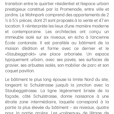
transition entre le quartier résidentiel et l’espace urbain
prestigieux constitué par la Promenade, entre ville et
jardins. Le Wohnpark comprend des appartements de 2
½ à 5 ½ pièces, dont 21 sont proposés à la vente et 47 en
location. Il réinterprète les lieux d’une manière moderne
et contemporaine. Les architectes ont conçu un
immeuble isolé sur six niveaux, en écho à l’ancienne
École cantonale. Il est parallèle au bâtiment de la
maison d’édition et forme avec ce dernier et le
«Staubeggtrakt» une place arborisée. Un espace
typiquement urbain, avec ses pavés, ses surfaces de
gravier, ses arbustes isolés, son mobilier de parc et son
coquet pavillon.
Le bâtiment le plus long épouse la limite Nord du site,
longeant la Schulstrasse jusqu’à la jonction avec la
Staubeggstrasse. La ligne légèrement brisée de la
façade, côté Schulstrasse, donne naissance à une
étroite zone intermédiaire, laquelle correspond à la
partie la plus élevée du bâtiment – six niveaux, quatre
pour la partie arrière. Les «créneaux» de l’étage de