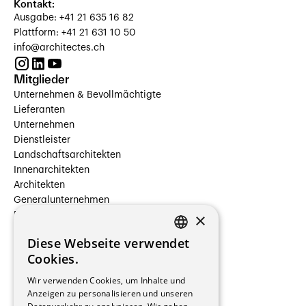
Kontakt:
Ausgabe: +41 21 635 16 82
Plattform: +41 21 631 10 50
info@architectes.ch
Mitglieder
Unternehmen & Bevollmächtigte
Lieferanten
Unternehmen
Dienstleister
Landschaftsarchitekten
Innenarchitekten
Architekten
Generalunternehmen
×
Beauftragte Unternehmen
Installateure
Diese Webseite verwendet
Hersteller/Lieferanten
FRENCH
Cookies.
Bauherrschaften
GERMAN
Immobilienverwaltungsgesellschaften
Wir verwenden Cookies, um Inhalte und
Stockwerkeigentum
Anzeigen zu personalisieren und unseren
Reportagen