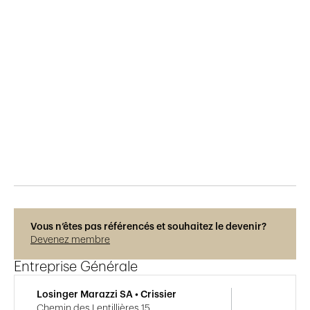
Publié le
19.11.2025
117
vues
Photos © Julie Masson
Vous n’êtes pas référencés et souhaitez le devenir?
Devenez membre
Entreprise Générale
Losinger Marazzi SA • Crissier
Chemin des Lentillières 15,