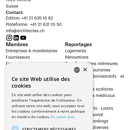
Suisse
Contact:
Édition: +41 21 635 16 82
Plateforme: +41 21 631 10 50
info@architectes.ch
Membres
Reportages
Entreprises & mandataires
Logements
Fournisseurs
Rénovations
Entreprises
Transformations intérieures
×
Prestataires de services
Hôtelleries et tourismes
Architectes paysagistes
Bâtiments administratifs et
Ce site Web utilise des
FRENCH
Architectes d'intérieur
commerces
cookies
Architectes
Établissements scolaires
GERMAN
Ce site web utilise des cookies pour
Entreprises générales
Établissements médicaux
améliorer l'expérience de l'utilisateur. En
Ingénieurs et mandataires
Villas
utilisant notre site web, vous acceptez tous
Installateurs
Cultures - Sports - Loisirs
les cookies conformément à notre politique
Fabricants / Fournisseurs
Industrie - Artisanat
en matière de cookies.
En savoir plus
Maître d’Ouvrage
Transports et parkings
Régies immobilières
Constructions diverses
STRICTEMENT NÉCESSAIRES