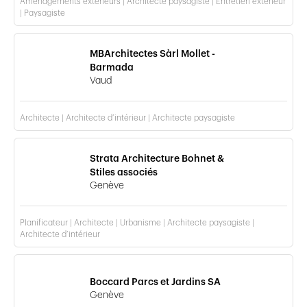
Aménagements extérieurs | Architecte paysagiste | Entretien extérieur
| Paysagiste
MBArchitectes Sàrl Mollet -
Barmada
Vaud
Architecte | Architecte d’intérieur | Architecte paysagiste
Strata Architecture Bohnet &
Stiles associés
Genève
Planificateur | Architecte | Urbanisme | Architecte paysagiste |
Architecte d’intérieur
Boccard Parcs et Jardins SA
Genève