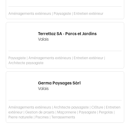
Aménagements extérieurs | Paysagiste | Entretien extérieur
Terrettaz SA - Parcs et Jardins
Valais
Paysagiste | Aménagements extérieurs | Entretien extérieur |
Architecte paysagiste
Germa Paysages Sàrl
Valais
Aménagements extérieurs | Architecte paysagiste | Clôture | Entretien
extérieur | Gestion de projets | Maçonnerie | Paysagiste | Pergolas |
Pierre naturelle | Piscines | Terrassements