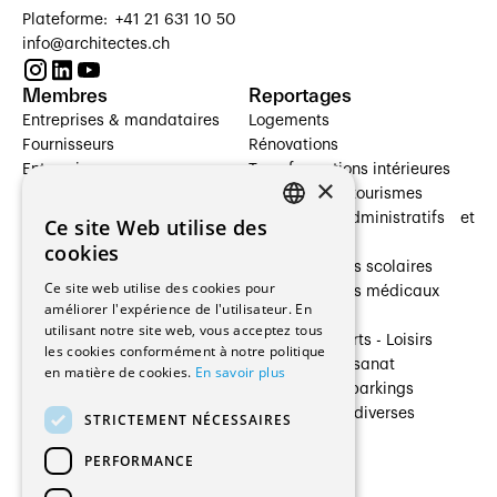
Plateforme: +41 21 631 10 50
info@architectes.ch
Membres
Reportages
Entreprises & mandataires
Logements
Fournisseurs
Rénovations
Entreprises
Transformations intérieures
×
Prestataires de services
Hôtelleries et tourismes
Architectes paysagistes
Bâtiments administratifs et
Ce site Web utilise des
FRENCH
Architectes d'intérieur
commerces
cookies
Architectes
Établissements scolaires
GERMAN
Ce site web utilise des cookies pour
Entreprises générales
Établissements médicaux
améliorer l'expérience de l'utilisateur. En
Ingénieurs et mandataires
Villas
utilisant notre site web, vous acceptez tous
Installateurs
Cultures - Sports - Loisirs
les cookies conformément à notre politique
Fabricants / Fournisseurs
Industrie - Artisanat
en matière de cookies.
En savoir plus
Maître d’Ouvrage
Transports et parkings
Régies immobilières
Constructions diverses
STRICTEMENT NÉCESSAIRES
Gestion PPE
PERFORMANCE