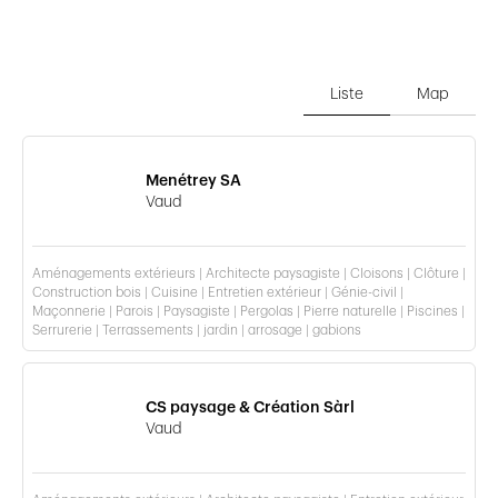
Liste
Map
Menétrey SA
Vaud
Aménagements extérieurs | Architecte paysagiste | Cloisons | Clôture |
Construction bois | Cuisine | Entretien extérieur | Génie-civil |
Maçonnerie | Parois | Paysagiste | Pergolas | Pierre naturelle | Piscines |
Serrurerie | Terrassements | jardin | arrosage | gabions
CS paysage & Création Sàrl
Vaud