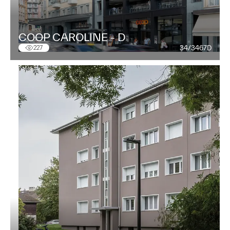
COOP CAROLINE - D
34/3467D
227