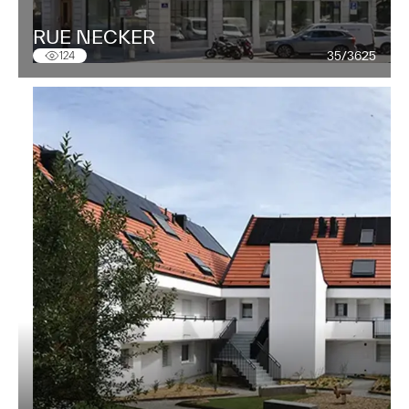
RUE NECKER
35/3625
124