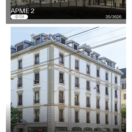
APME 2
35/3626
124