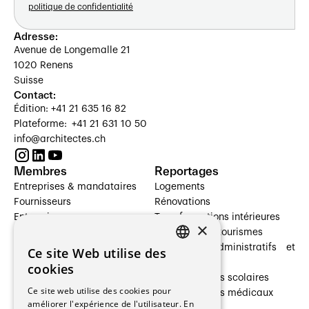
politique de confidentialité
Adresse:
Avenue de Longemalle 21
1020 Renens
Suisse
Contact:
Édition: +41 21 635 16 82
Plateforme: +41 21 631 10 50
info@architectes.ch
Membres
Reportages
Entreprises & mandataires
Logements
Fournisseurs
Rénovations
Entreprises
Transformations intérieures
×
Prestataires de services
Hôtelleries et tourismes
Architectes paysagistes
Bâtiments administratifs et
Ce site Web utilise des
FRENCH
Architectes d'intérieur
commerces
cookies
Architectes
Établissements scolaires
GERMAN
Ce site web utilise des cookies pour
Entreprises générales
Établissements médicaux
améliorer l'expérience de l'utilisateur. En
Ingénieurs et mandataires
Villas