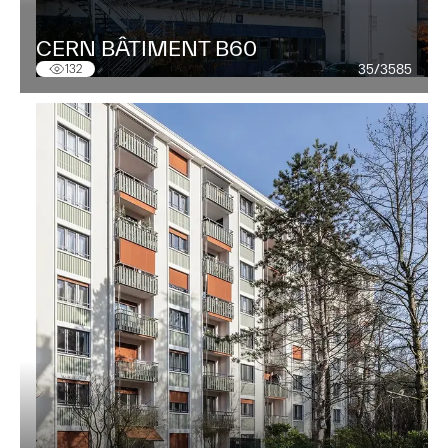
CERN BÂTIMENT B60
35/3585
132