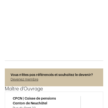
Publié le
26.6.2025
177
vues
Photos © Adrien Barakat
Vous n’êtes pas référencés et souhaitez le devenir?
Devenez membre
Maître d’Ouvrage
CPCN | Caisse de pensions
Canton de Neuchâtel