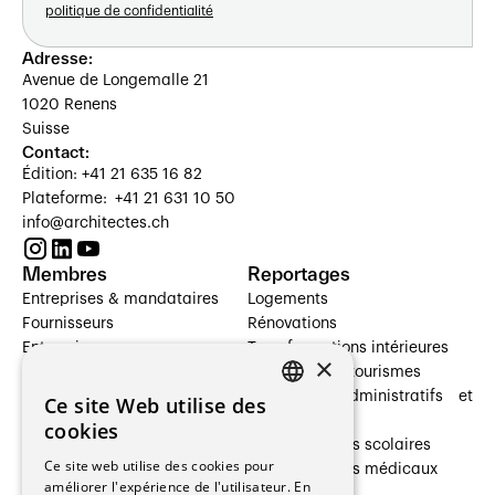
politique de confidentialité
Adresse:
Avenue de Longemalle 21
1020 Renens
Suisse
Contact:
Édition: +41 21 635 16 82
Plateforme: +41 21 631 10 50
info@architectes.ch
Membres
Reportages
Entreprises & mandataires
Logements
Fournisseurs
Rénovations
Entreprises
Transformations intérieures
×
Prestataires de services
Hôtelleries et tourismes
Architectes paysagistes
Bâtiments administratifs et
Ce site Web utilise des
FRENCH
Architectes d'intérieur
commerces
cookies
Architectes
Établissements scolaires
GERMAN
Ce site web utilise des cookies pour
Entreprises générales
Établissements médicaux
améliorer l'expérience de l'utilisateur. En
Ingénieurs et mandataires
Villas