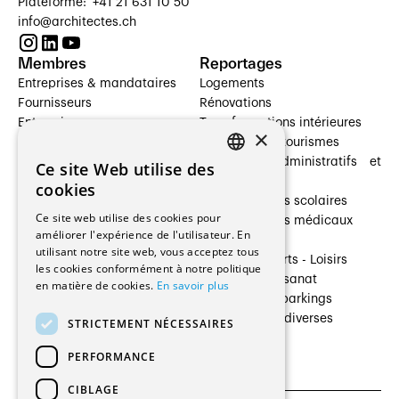
Plateforme: +41 21 631 10 50
info@architectes.ch
Membres
Reportages
Entreprises & mandataires
Logements
Fournisseurs
Rénovations
Entreprises
Transformations intérieures
×
Prestataires de services
Hôtelleries et tourismes
Architectes paysagistes
Bâtiments administratifs et
Ce site Web utilise des
FRENCH
Architectes d'intérieur
commerces
cookies
Architectes
Établissements scolaires
GERMAN
Ce site web utilise des cookies pour
Entreprises générales
Établissements médicaux
améliorer l'expérience de l'utilisateur. En
Ingénieurs et mandataires
Villas
utilisant notre site web, vous acceptez tous
Installateurs
Cultures - Sports - Loisirs
les cookies conformément à notre politique
Fabricants / Fournisseurs
Industrie - Artisanat
en matière de cookies.
En savoir plus
Maître d’Ouvrage
Transports et parkings
Régies immobilières
Constructions diverses
STRICTEMENT NÉCESSAIRES
Gestion PPE
PERFORMANCE
CIBLAGE