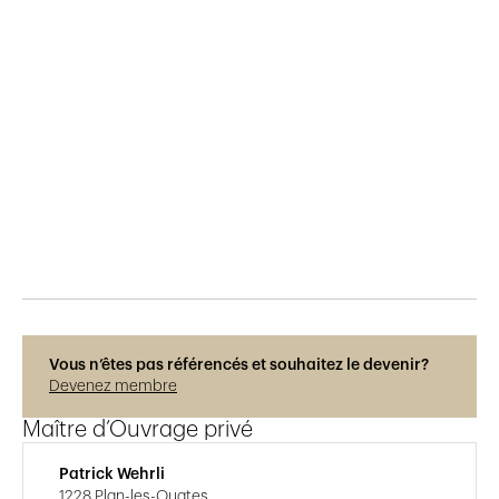
Publié le
28.8.2025
110
vues
Photos © Régis Colombo
Vous n’êtes pas référencés et souhaitez le devenir?
Devenez membre
Maître d’Ouvrage privé
Patrick Wehrli
1228 Plan-les-Ouates