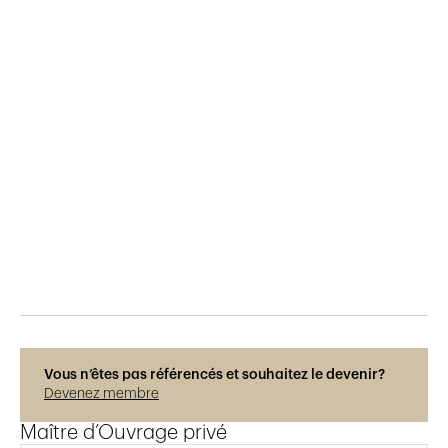
Publié le
14.8.2025
99
vues
Photos © Claudio Latorre
Vous n’êtes pas référencés et souhaitez le devenir?
Devenez membre
Maître d’Ouvrage privé