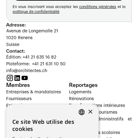
En vous inscrivant vous acceptez les
conditions générales
et la
politique de confidentialité
Adresse:
Avenue de Longemalle 21
1020 Renens
Suisse
Contact:
Édition: +41 21 635 16 82
Plateforme: +41 21 631 10 50
info@architectes.ch
Membres
Reportages
Entreprises & mandataires
Logements
Fournisseurs
Rénovations
Entreprises
Transformations intérieures
×
Prestataires de services
Hôtelleries et tourismes
Architectes paysagistes
Bâtiments administratifs et
Ce site Web utilise des
FRENCH
Architectes d'intérieur
commerces
cookies
Architectes
Établissements scolaires
GERMAN