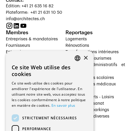
Contact:
Édition: +41 21 635 16 82
Plateforme: +41 21 631 10 50
info@architectes.ch
Membres
Reportages
Entreprises & mandataires
Logements
Fournisseurs
Rénovations
Entreprises
Transformations intérieures
×
Prestataires de services
Hôtelleries et tourismes
Architectes paysagistes
Bâtiments administratifs et
Ce site Web utilise des
FRENCH
Architectes d'intérieur
commerces
cookies
Architectes
Établissements scolaires
GERMAN
Ce site web utilise des cookies pour
Entreprises générales
Établissements médicaux
améliorer l'expérience de l'utilisateur. En
Ingénieurs et mandataires
Villas
utilisant notre site web, vous acceptez tous
Installateurs
Cultures - Sports - Loisirs
les cookies conformément à notre politique
Fabricants / Fournisseurs
Industrie - Artisanat
en matière de cookies.
En savoir plus
Maître d’Ouvrage
Transports et parkings
Régies immobilières
Constructions diverses
STRICTEMENT NÉCESSAIRES
Gestion PPE
PERFORMANCE