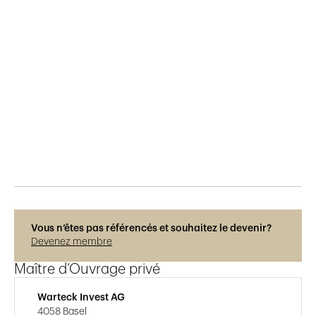
Publié le
8.12.2018
234
vues
Vous n’êtes pas référencés et souhaitez le devenir?
Devenez membre
Maître d’Ouvrage privé
Warteck Invest AG
4058 Basel