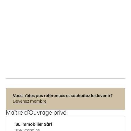
Publié le
28.8.2025
107
vues
Photos © Régis Colombo
Vous n’êtes pas référencés et souhaitez le devenir?
Devenez membre
Maître d’Ouvrage privé
SL Immobilier Sàrl
1197 Prangins