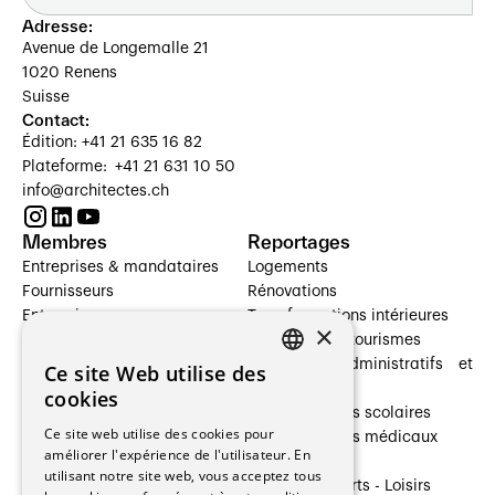
Adresse:
Avenue de Longemalle 21
1020 Renens
Suisse
Contact:
Édition: +41 21 635 16 82
Plateforme: +41 21 631 10 50
info@architectes.ch
Membres
Reportages
Entreprises & mandataires
Logements
Fournisseurs
Rénovations
Entreprises
Transformations intérieures
×
Prestataires de services
Hôtelleries et tourismes
Architectes paysagistes
Bâtiments administratifs et
Ce site Web utilise des
FRENCH
Architectes d'intérieur
commerces
cookies
Architectes
Établissements scolaires
GERMAN
Ce site web utilise des cookies pour
Entreprises générales
Établissements médicaux
améliorer l'expérience de l'utilisateur. En
Ingénieurs et mandataires
Villas
utilisant notre site web, vous acceptez tous
Installateurs
Cultures - Sports - Loisirs