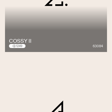
COSSY II
63084
1249