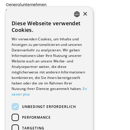
Generalunternehmen
×
Beauftragte Unternehmen
Installateure
Diese Webseite verwendet
Hersteller/Lieferanten
FRENCH
Cookies.
Bauherrschaften
GERMAN
Immobilienverwaltungsgesellschaften
Wir verwenden Cookies, um Inhalte und
Stockwerkeigentum
Anzeigen zu personalisieren und unseren
Reportagen
Datenverkehr zu analysieren. Wir geben
Informationen über Ihre Nutzung unserer
Wohnungen
Website auch an unsere Werbe- und
Renovierungen
Analysepartner weiter, die diese
Innere Umbauten
möglicherweise mit anderen Informationen
Gastgewerbe und Tourismus
kombinieren, die Sie ihnen bereitgestellt
Verwaltungsgebäude und Geschäfte
haben oder die sie im Rahmen Ihrer
Schuleinrichtungen
Nutzung ihrer Dienste gesammelt haben.
En
savoir plus
Medizinische Einrichtungen
Villen
UNBEDINGT ERFORDERLICH
Kultur - Sport - Freizeit
Industrie - Handwerk
PERFORMANCE
Transport und Parkplätze
Diverse Bauten
TARGETING