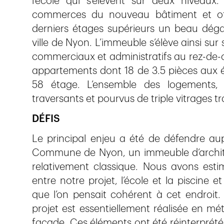
l’école qui s’élèvent sur deux niveaux
commerces du nouveau bâtiment et off
derniers étages supérieurs un beau dég
ville de Nyon. L’immeuble s’élève ainsi sur
commerciaux et administratifs au rez-de-
appartements dont 18 de 3.5 pièces aux ét
58 étage. L’ensemble des logements
traversants et pourvus de triple vitrages 
DÉFIS
Le principal enjeu a été de défendre au
Commune de Nyon, un immeuble d’archite
relativement classique. Nous avons estim
entre notre projet, l’école et la piscine
que l’on pensait cohérent à cet endroit.
projet est essentiellement réalisée en mé
façade. Ces éléments ont été réinterprété