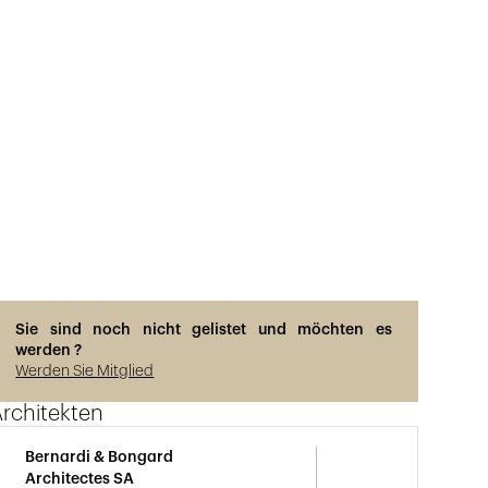
Photos © Adrien Barakat
Sie sind noch nicht gelistet und möchten es
werden ?
Werden Sie Mitglied
rchitekten
Bernardi & Bongard
Architectes SA