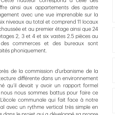
. Cette hauteur correspond à celle des
re ainsi aux appartements des quatre
agement avec une vue imprenable sur la
 six niveaux au total et comprend 11 locaux
chaussée et au premier étage ainsi que 24
ages 2, 3 et 4 et six vastes 2.5 pièces au
, des commerces et des bureaux sont
traités phoniquement.
près de la commission d’urbanisme de la
cture différente dans un environnement
é qu’il devait y avoir un rapport formel
 et nous nous sommes battus pour faire ce
 L’école communale qui fait face à notre
tal avec un rythme vertical très simple en
s dans le projet qui a développé sa propre