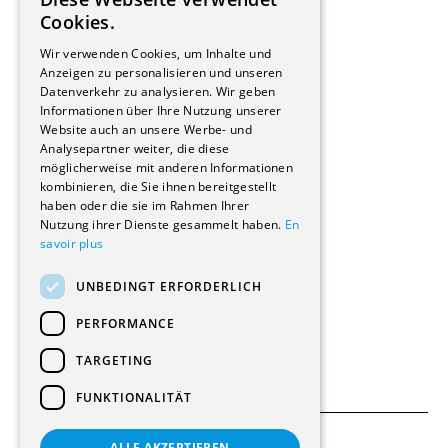
Hersteller/Lieferanten
FRENCH
Cookies.
Bauherrschaften
GERMAN
Immobilienverwaltungsgesellschaften
Wir verwenden Cookies, um Inhalte und
Stockwerkeigentum
Anzeigen zu personalisieren und unseren
Reportagen
Datenverkehr zu analysieren. Wir geben
Informationen über Ihre Nutzung unserer
Wohnungen
Website auch an unsere Werbe- und
Renovierungen
Analysepartner weiter, die diese
Innere Umbauten
möglicherweise mit anderen Informationen
Gastgewerbe und Tourismus
kombinieren, die Sie ihnen bereitgestellt
Verwaltungsgebäude und Geschäfte
haben oder die sie im Rahmen Ihrer
Schuleinrichtungen
Nutzung ihrer Dienste gesammelt haben.
En
savoir plus
Medizinische Einrichtungen
Villen
UNBEDINGT ERFORDERLICH
Kultur - Sport - Freizeit
Industrie - Handwerk
PERFORMANCE
Transport und Parkplätze
Diverse Bauten
TARGETING
FUNKTIONALITÄT
ALLE AKZEPTIEREN