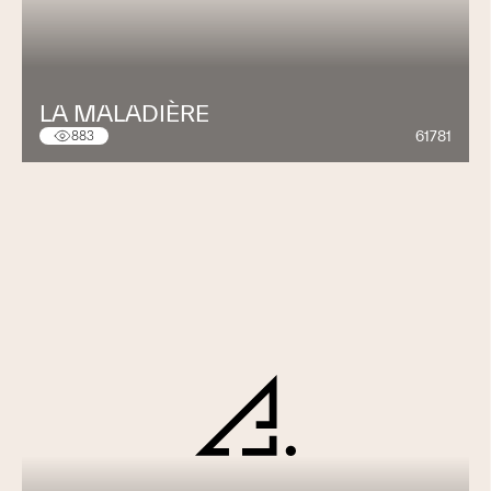
LA MALADIÈRE
61781
883