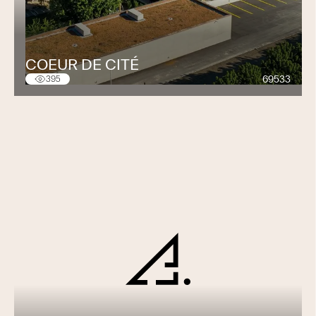
COEUR DE CITÉ
69533
395