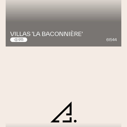
VILLAS 'LA BACONNIÈRE'
61544
915