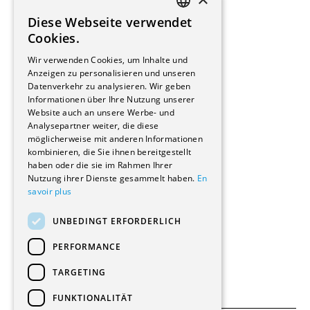
Installateure
Diese Webseite verwendet
Hersteller/Lieferanten
FRENCH
Cookies.
Bauherrschaften
GERMAN
Immobilienverwaltungsgesellschaften
Wir verwenden Cookies, um Inhalte und
Stockwerkeigentum
Anzeigen zu personalisieren und unseren
Reportagen
Datenverkehr zu analysieren. Wir geben
Informationen über Ihre Nutzung unserer
Wohnungen
Website auch an unsere Werbe- und
Renovierungen
Analysepartner weiter, die diese
Innere Umbauten
möglicherweise mit anderen Informationen
Gastgewerbe und Tourismus
kombinieren, die Sie ihnen bereitgestellt
Verwaltungsgebäude und Geschäfte
haben oder die sie im Rahmen Ihrer
Schuleinrichtungen
Nutzung ihrer Dienste gesammelt haben.
En
savoir plus
Medizinische Einrichtungen
Villen
UNBEDINGT ERFORDERLICH
Kultur - Sport - Freizeit
Industrie - Handwerk
PERFORMANCE
Transport und Parkplätze
Diverse Bauten
TARGETING
FUNKTIONALITÄT