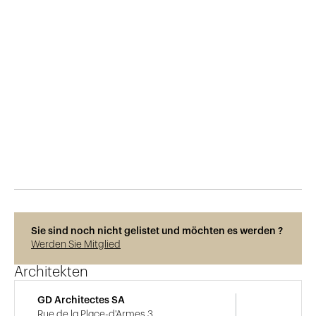
Veröffentlicht am
22.1.2025
306
Ansichten
Photos © Lewis Gashaza
Sie sind noch nicht gelistet und möchten es werden ?
Werden Sie Mitglied
Architekten
GD Architectes SA
Rue de la Place-d'Armes 3,