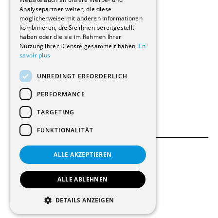
Renovierungen
Analysepartner weiter, die diese
Innere Umbauten
möglicherweise mit anderen Informationen
Gastgewerbe und Tourismus
kombinieren, die Sie ihnen bereitgestellt
Verwaltungsgebäude und Geschäfte
haben oder die sie im Rahmen Ihrer
Schuleinrichtungen
Nutzung ihrer Dienste gesammelt haben.
En
savoir plus
Medizinische Einrichtungen
Villen
UNBEDINGT ERFORDERLICH
Kultur - Sport - Freizeit
Industrie - Handwerk
PERFORMANCE
Transport und Parkplätze
Diverse Bauten
TARGETING
FUNKTIONALITÄT
ALLE AKZEPTIEREN
Allgemeine Bedingungen
Einstellungen für Cookies
ALLE ABLEHNEN
© 2026 Alle Rechte vorbehalten
DETAILS ANZEIGEN