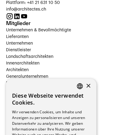
Plattform: +41 21 631 10 50
info@architectes.ch
Mitglieder
Unternehmen & Bevollmächtigte
Lieferanten
Unternehmen
Dienstleister
Landschaftsarchitekten
Innenarchitekten
Architekten
Generalunternehmen
×
Beauftragte Unternehmen
Installateure
Diese Webseite verwendet
Hersteller/Lieferanten
FRENCH
Cookies.
Bauherrschaften
GERMAN
Immobilienverwaltungsgesellschaften
Wir verwenden Cookies, um Inhalte und
Stockwerkeigentum
Anzeigen zu personalisieren und unseren
Reportagen
Datenverkehr zu analysieren. Wir geben
Informationen über Ihre Nutzung unserer
Wohnungen
Website auch an unsere Werbe- und