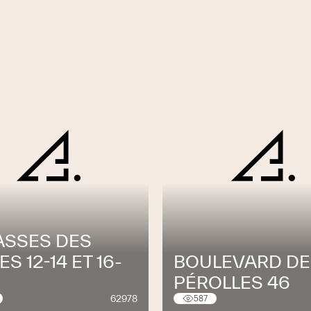
ASSES DES
S 12-14 ET 16-
BOULEVARD DE
PÉROLLES 46
62978
587