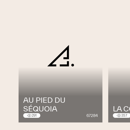
AU PIED DU
SÉQUOIA
LA 
67284
291
357