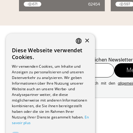
62454
671
597
×
Diese Webseite verwendet
FRENCH
Cookies.
Melde dich für unseren monatlichen Newsletter
GERMAN
Wir verwenden Cookies, um Inhalte und
Anzeigen zu personalisieren und unseren
Datenverkehr zu analysieren. Wir geben
Informationen über Ihre Nutzung unserer
Mit der Registrierung erklären Sie sich mit den
allgeme
Website auch an unsere Werbe- und
Datenschutzrichtlinie
Analysepartner weiter, die diese
möglicherweise mit anderen Informationen
Adresse:
kombinieren, die Sie ihnen bereitgestellt
Avenue de Longemalle 21
haben oder die sie im Rahmen Ihrer
1020 Renens
Nutzung ihrer Dienste gesammelt haben.
En
Schweiz
savoir plus
Kontakt:
Ausgabe: +41 21 635 16 82