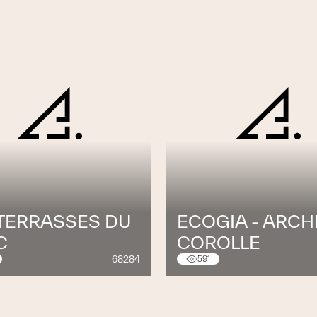
 TERRASSES DU
ECOGIA - ARCH
C
COROLLE
68284
591