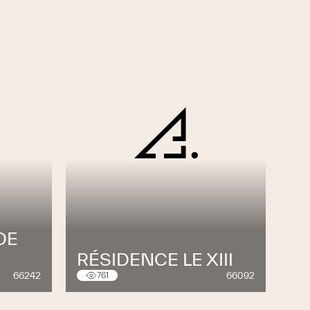
DE
RÉSIDENCE LE XIII
66242
66092
761