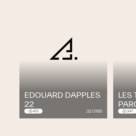
EDOUARD DAPPLES
LES
22
PAR
32/3180
413
347