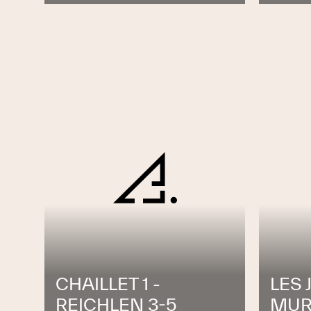
CHAILLET 1 -
LES 
REICHLEN 3-5
MUR