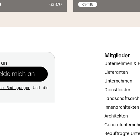
63870
1116
Mitglieder
 an
Unternehmen & B
Lieferanten
Unternehmen
ine Bedingungen
Und die
Dienstleister
Landschaftsarch
Innenarchitekten
Architekten
Generalunterne
Beauftragte Unt