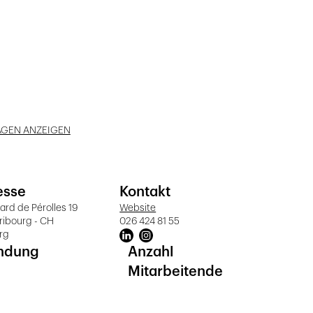
AGEN ANZEIGEN
esse
Kontakt
ard de Pérolles 19
Website
ribourg - CH
026 424 81 55
rg
ndung
Anzahl
Mitarbeitende