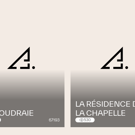
LA RÉSIDENCE 
COUDRAIE
LA CHAPELLE
67193
530