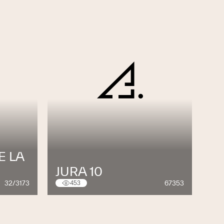
E LA
JURA 10
32/3173
67353
453