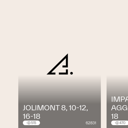
IMP
JOLIMONT 8, 10-12,
AGGE
16-18
18
62831
515
470