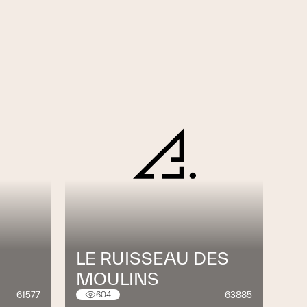
LE RUISSEAU DES
MOULINS
61577
63885
604