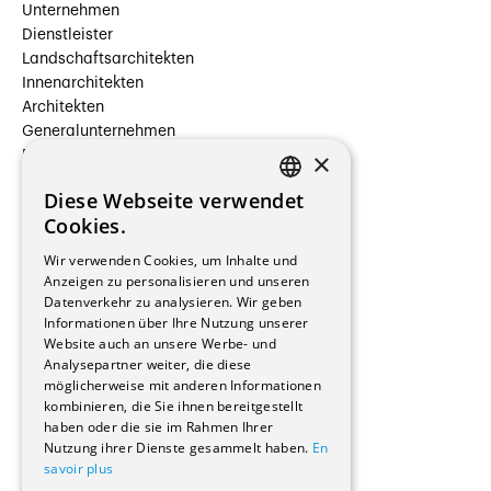
Unternehmen
Dienstleister
Landschaftsarchitekten
Innenarchitekten
Architekten
Generalunternehmen
×
Beauftragte Unternehmen
Installateure
Diese Webseite verwendet
Hersteller/Lieferanten
FRENCH
Cookies.
Bauherrschaften
GERMAN
Immobilienverwaltungsgesellschaften
Wir verwenden Cookies, um Inhalte und
Stockwerkeigentum
Anzeigen zu personalisieren und unseren
Reportagen
Datenverkehr zu analysieren. Wir geben
Informationen über Ihre Nutzung unserer
Wohnungen
Website auch an unsere Werbe- und
Renovierungen
Analysepartner weiter, die diese
Innere Umbauten
möglicherweise mit anderen Informationen
Gastgewerbe und Tourismus
kombinieren, die Sie ihnen bereitgestellt
Verwaltungsgebäude und Geschäfte
haben oder die sie im Rahmen Ihrer
Schuleinrichtungen
Nutzung ihrer Dienste gesammelt haben.
En
savoir plus
Medizinische Einrichtungen