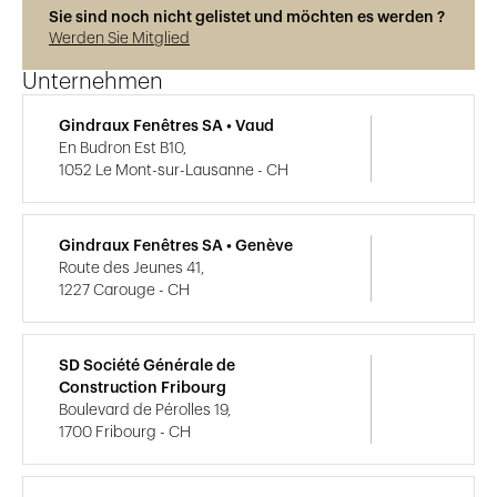
Sie sind noch nicht gelistet und möchten es werden ?
Werden Sie Mitglied
Unternehmen
Gindraux Fenêtres SA • Vaud
En Budron Est B10,
1052 Le Mont-sur-Lausanne - CH
Gindraux Fenêtres SA • Genève
Route des Jeunes 41,
1227 Carouge - CH
SD Société Générale de
Construction Fribourg
Boulevard de Pérolles 19,
1700 Fribourg - CH