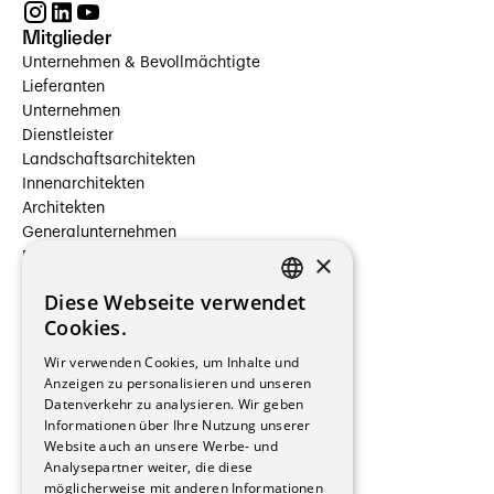
Mitglieder
Unternehmen & Bevollmächtigte
Lieferanten
Unternehmen
Dienstleister
Landschaftsarchitekten
Innenarchitekten
Architekten
Generalunternehmen
×
Beauftragte Unternehmen
Installateure
Diese Webseite verwendet
Hersteller/Lieferanten
FRENCH
Cookies.
Bauherrschaften
GERMAN
Immobilienverwaltungsgesellschaften
Wir verwenden Cookies, um Inhalte und
Stockwerkeigentum
Anzeigen zu personalisieren und unseren
Reportagen
Datenverkehr zu analysieren. Wir geben
Informationen über Ihre Nutzung unserer
Wohnungen
Website auch an unsere Werbe- und
Renovierungen
Analysepartner weiter, die diese
Innere Umbauten
möglicherweise mit anderen Informationen