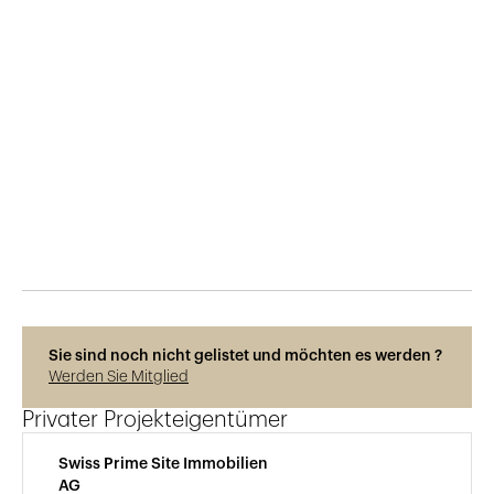
Veröffentlicht am
2.7.2024
552
Ansichten
Photos © Adrien Barakat
Sie sind noch nicht gelistet und möchten es werden ?
Werden Sie Mitglied
Privater Projekteigentümer
Swiss Prime Site Immobilien
AG