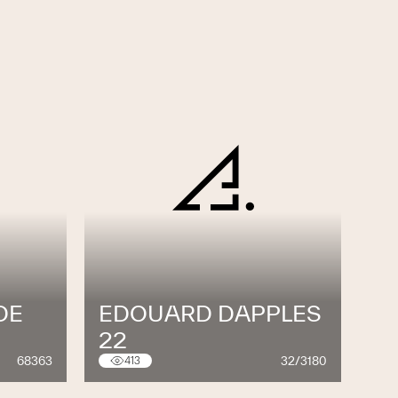
DE
EDOUARD DAPPLES
22
68363
32/3180
413