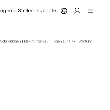
tagen
Stellenangebote
Solaranlagen | Elektroingenieur | Ingenieur HKR | Wartung |
fnen
rtage öffnen