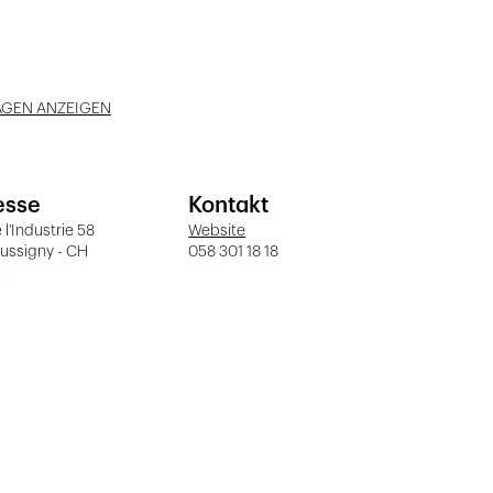
AGEN ANZEIGEN
esse
Kontakt
 l'Industrie 58
Website
ussigny - CH
058 301 18 18
t