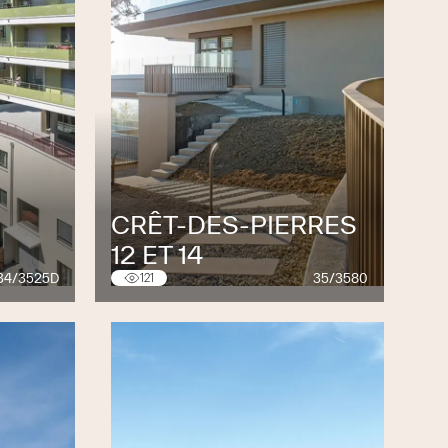
CRÊT-DES-PIERRES
12 ET 14
34/3525D
35/3580
121