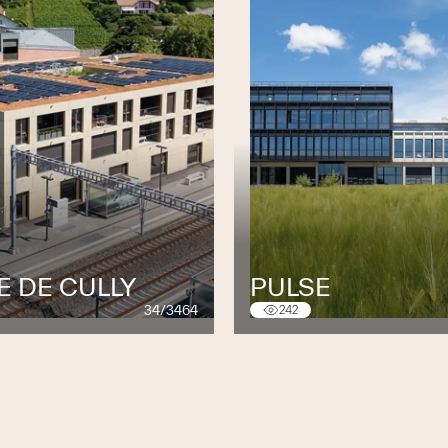
E DE CULLY
PULSE
34/3464
242