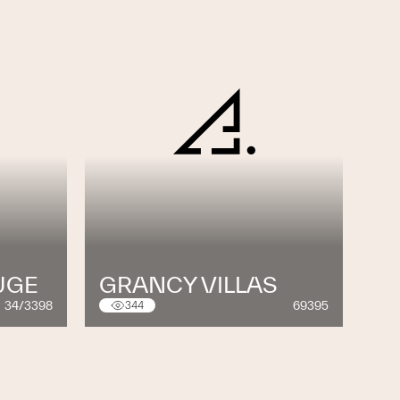
UGE
GRANCY VILLAS
34/3398
69395
344