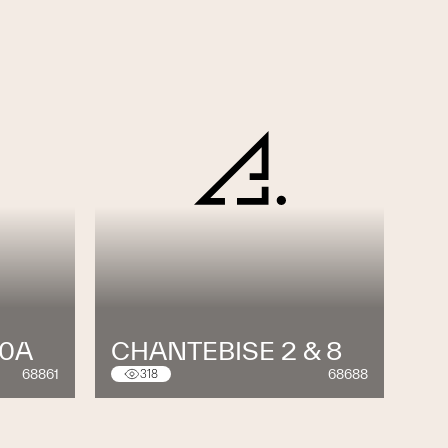
10A
CHANTEBISE 2 & 8
68861
68688
318