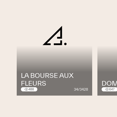
LA BOURSE AUX
FLEURS
DOM
34/3428
488
647