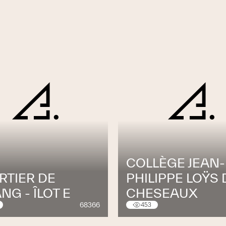
COLLÈGE JEAN-
RTIER DE
PHILIPPE LOŸS 
ANG - ÎLOT E
CHESEAUX
68366
453