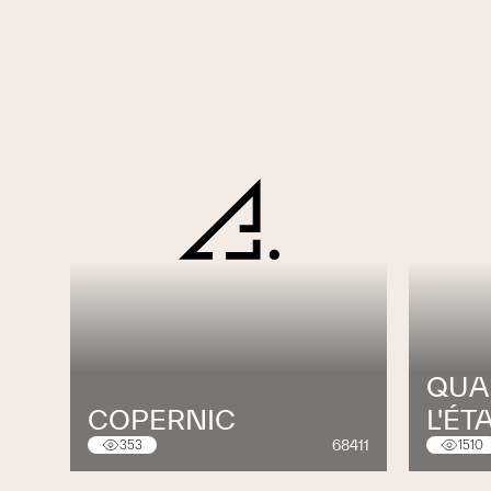
QUA
COPERNIC
L'ÉT
68411
353
1510