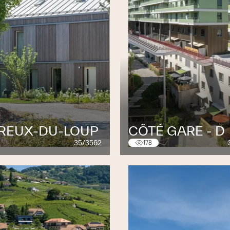
CREUX-DU-LOUP
CÔTÉ GARE - D
35/3562
178