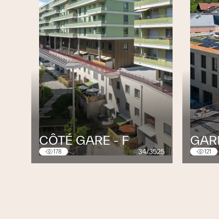
CÔTÉ GARE - F
GAR
34/3525
178
121