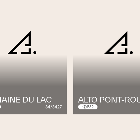
AINE DU LAC
ALTO PONT-RO
34/3427
552