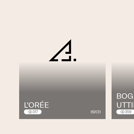
BOGI
L'ORÉE
UTTI
69131
317
359