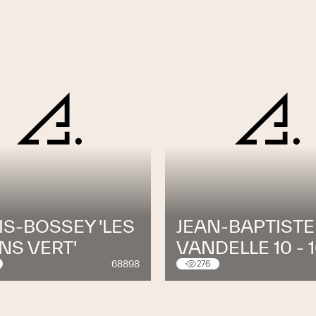
S-BOSSEY 'LES
JEAN-BAPTISTE
NS VERT'
VANDELLE 10 - 
68898
276