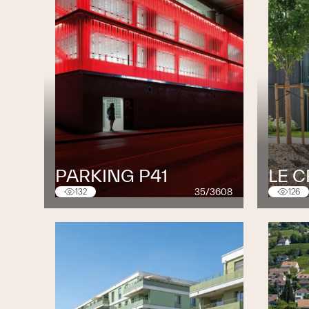
PARKING P41
LE 
35/3608
132
126