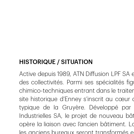
Veröffentlicht am
19.11.2020
600
Ansichte
HISTORIQUE / SITUATION
Active depuis 1989, ATN Diffusion LPF SA e
des collectivités. Parmi ses spécialités 
chimico-techniques entrant dans le traitem
site historique d’Enney s’inscrit au cœur
typique de la Gruyère. Développé par 
Industrielles SA, le projet de nouveau bâ
opère la liaison avec l’ancien bâtiment. L
les anciens bureaux seront transformés en