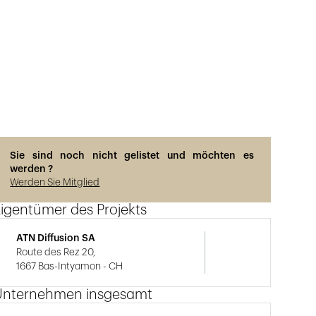
Sie sind noch nicht gelistet und möchten es
werden ?
Werden Sie Mitglied
igentümer des Projekts
ATN Diffusion SA
Route des Rez 20,
1667 Bas-Intyamon - CH
Unternehmen insgesamt