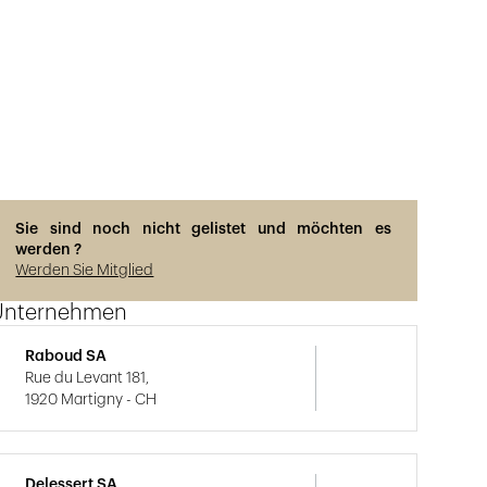
Sie sind noch nicht gelistet und möchten es
werden ?
Werden Sie Mitglied
Unternehmen
Raboud SA
Rue du Levant 181,
1920 Martigny - CH
Delessert SA