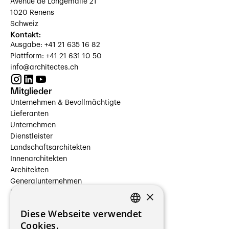
Avenue de Longemalle 21
1020 Renens
Schweiz
Kontakt:
Ausgabe: +41 21 635 16 82
Plattform: +41 21 631 10 50
info@architectes.ch
Mitglieder
Unternehmen & Bevollmächtigte
Lieferanten
Unternehmen
Dienstleister
Landschaftsarchitekten
Innenarchitekten
Architekten
Generalunternehmen
×
Beauftragte Unternehmen
Installateure
Diese Webseite verwendet
Hersteller/Lieferanten
FRENCH
Cookies.
Bauherrschaften