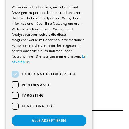
GERMAN
Immobilienverwaltungsgesellschaften
Wir verwenden Cookies, um Inhalte und
Stockwerkeigentum
Anzeigen zu personalisieren und unseren
Reportagen
Datenverkehr zu analysieren. Wir geben
Informationen über Ihre Nutzung unserer
Wohnungen
Website auch an unsere Werbe- und
Renovierungen
Analysepartner weiter, die diese
Innere Umbauten
möglicherweise mit anderen Informationen
Gastgewerbe und Tourismus
kombinieren, die Sie ihnen bereitgestellt
Verwaltungsgebäude und Geschäfte
haben oder die sie im Rahmen Ihrer
Schuleinrichtungen
Nutzung ihrer Dienste gesammelt haben.
En
savoir plus
Medizinische Einrichtungen
Villen
UNBEDINGT ERFORDERLICH
Kultur - Sport - Freizeit
Industrie - Handwerk
PERFORMANCE
Transport und Parkplätze
Diverse Bauten
TARGETING
FUNKTIONALITÄT
ALLE AKZEPTIEREN
Allgemeine Bedingungen
Einstellungen für Cookies