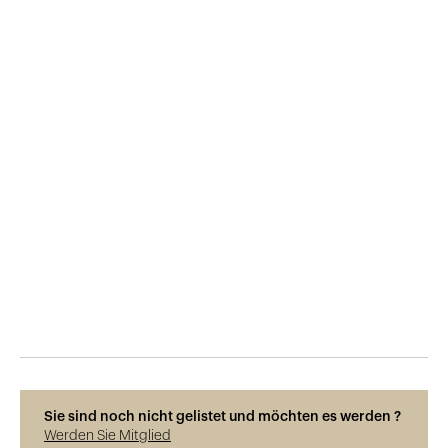
Veröffentlicht am
15.9.2018
1'223
Ansichten
Sie sind noch nicht gelistet und möchten es werden ?
Werden Sie Mitglied