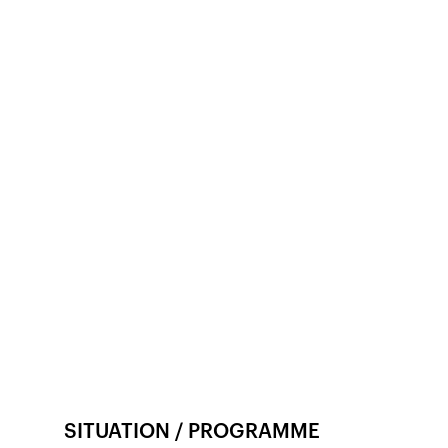
Veröffentlicht am
15.12.2018
1'480
Ansicht
SITUATION / PROGRAMME