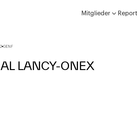
Mitglieder
Repor
2
GENF
AL LANCY-ONEX