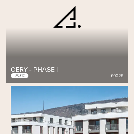
CERY - PHASE I
69026
312