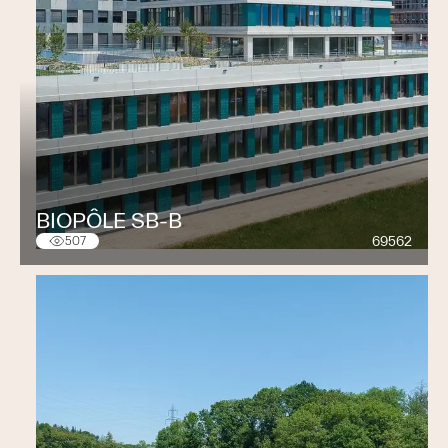
BIOPÔLE SB-B
69562
507