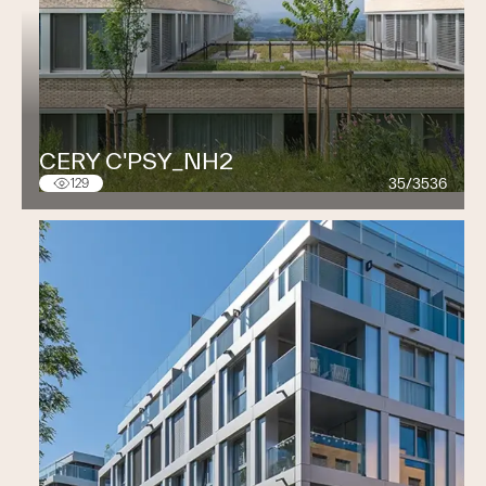
CERY C'PSY_NH2
35/3536
129