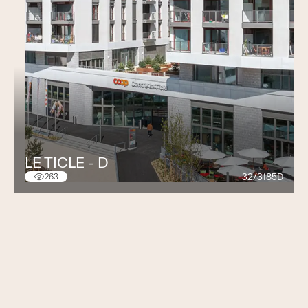
LE TICLE - D
32/3185D
263