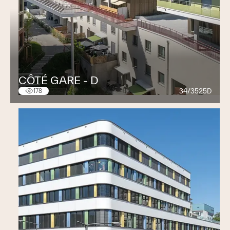
CÔTÉ GARE - D
34/3525D
178