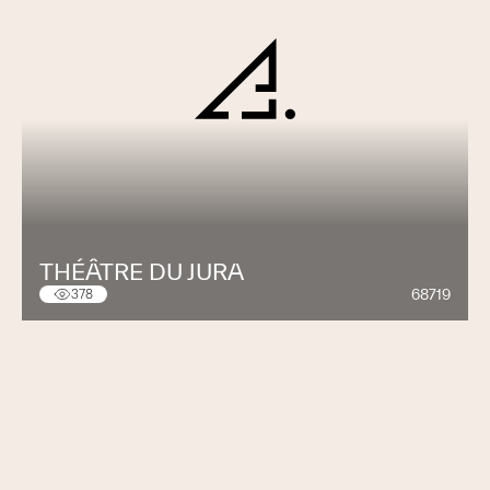
THÉÂTRE DU JURA
68719
378