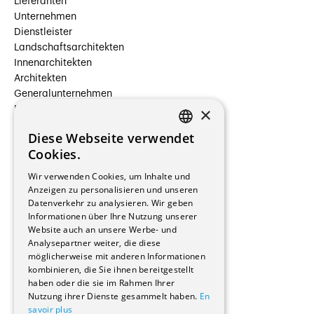
Lieferanten
Unternehmen
Dienstleister
Landschaftsarchitekten
Innenarchitekten
Architekten
Generalunternehmen
×
Beauftragte Unternehmen
Installateure
Diese Webseite verwendet
Hersteller/Lieferanten
FRENCH
Cookies.
Bauherrschaften
GERMAN
Immobilienverwaltungsgesellschaften
Wir verwenden Cookies, um Inhalte und
Stockwerkeigentum
Anzeigen zu personalisieren und unseren
Reportagen
Datenverkehr zu analysieren. Wir geben
Informationen über Ihre Nutzung unserer
Wohnungen
Website auch an unsere Werbe- und
Renovierungen
Analysepartner weiter, die diese
Innere Umbauten
möglicherweise mit anderen Informationen
Gastgewerbe und Tourismus
kombinieren, die Sie ihnen bereitgestellt
Verwaltungsgebäude und Geschäfte
haben oder die sie im Rahmen Ihrer
Schuleinrichtungen
Nutzung ihrer Dienste gesammelt haben.
En
savoir plus
Medizinische Einrichtungen