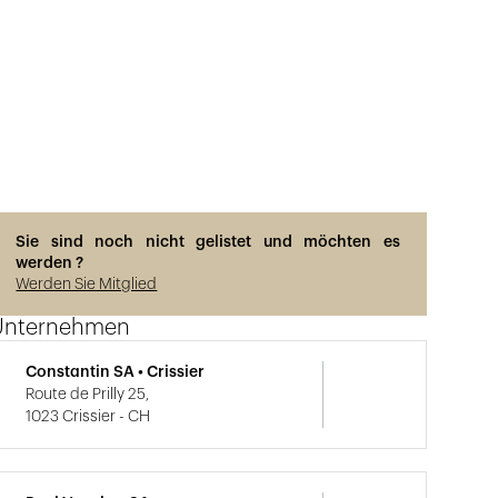
Sie sind noch nicht gelistet und möchten es
werden ?
Werden Sie Mitglied
Unternehmen
Constantin SA • Crissier
Route de Prilly 25,
1023 Crissier - CH