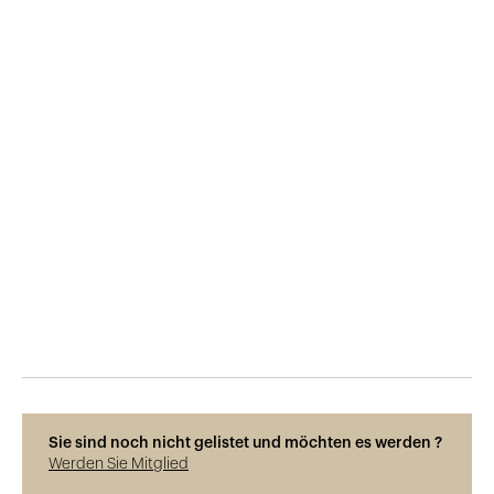
Veröffentlicht am
1.4.2017
1'904
Ansichten
Sie sind noch nicht gelistet und möchten es werden ?
Werden Sie Mitglied