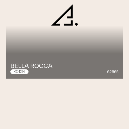
BELLA ROCCA
62665
1214