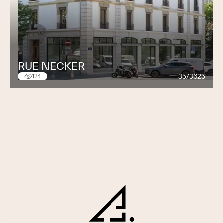
RUE NECKER
35/3625
124