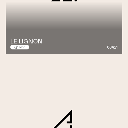
LE LIGNON
68421
1255