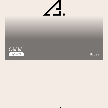
OMM
11/899
909