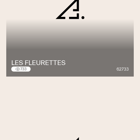
LES FLEURETTES
62733
733