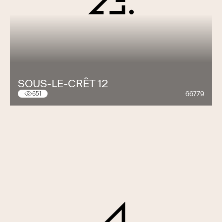
SOUS-LE-CRÊT 12
66779
651