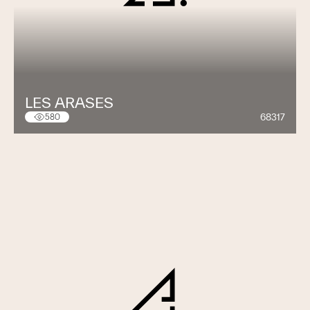
LES ARASES
68317
580