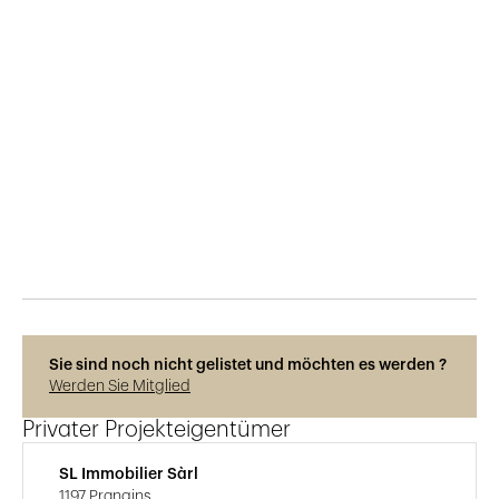
Veröffentlicht am
13.5.2026
128
Ansichten
Photos © Régis Colombo
Sie sind noch nicht gelistet und möchten es werden ?
Werden Sie Mitglied
Privater Projekteigentümer
SL Immobilier Sàrl
1197 Prangins