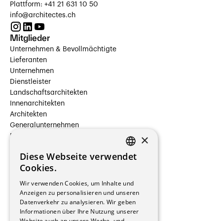
Plattform: +41 21 631 10 50
info@architectes.ch
Mitglieder
Unternehmen & Bevollmächtigte
Lieferanten
Unternehmen
Dienstleister
Landschaftsarchitekten
Innenarchitekten
Architekten
Generalunternehmen
×
Beauftragte Unternehmen
Installateure
Diese Webseite verwendet
Hersteller/Lieferanten
FRENCH
Cookies.
Bauherrschaften
GERMAN
Immobilienverwaltungsgesellschaften
Wir verwenden Cookies, um Inhalte und
Stockwerkeigentum
Anzeigen zu personalisieren und unseren
Reportagen
Datenverkehr zu analysieren. Wir geben
Informationen über Ihre Nutzung unserer
Wohnungen
Website auch an unsere Werbe- und