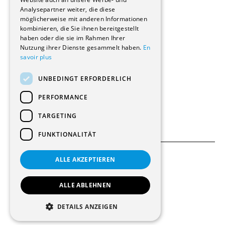
Renovierungen
Analysepartner weiter, die diese
Innere Umbauten
möglicherweise mit anderen Informationen
Gastgewerbe und Tourismus
kombinieren, die Sie ihnen bereitgestellt
Verwaltungsgebäude und Geschäfte
haben oder die sie im Rahmen Ihrer
Schuleinrichtungen
Nutzung ihrer Dienste gesammelt haben.
En
savoir plus
Medizinische Einrichtungen
Villen
UNBEDINGT ERFORDERLICH
Kultur - Sport - Freizeit
Industrie - Handwerk
PERFORMANCE
Transport und Parkplätze
Diverse Bauten
TARGETING
FUNKTIONALITÄT
ALLE AKZEPTIEREN
Allgemeine Bedingungen
Einstellungen für Cookies
ALLE ABLEHNEN
© 2026 Alle Rechte vorbehalten
DETAILS ANZEIGEN