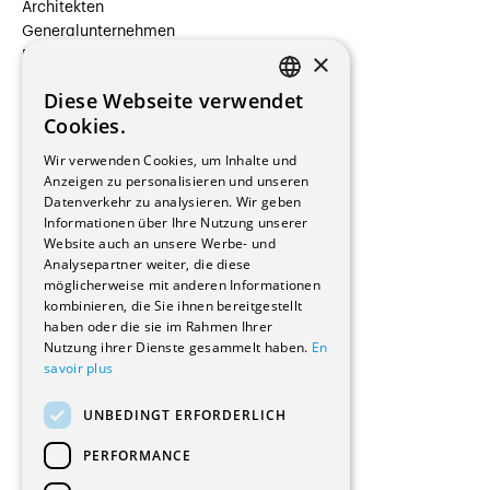
Architekten
Generalunternehmen
×
Beauftragte Unternehmen
Installateure
Diese Webseite verwendet
Hersteller/Lieferanten
FRENCH
Cookies.
Bauherrschaften
GERMAN
Immobilienverwaltungsgesellschaften
Wir verwenden Cookies, um Inhalte und
Stockwerkeigentum
Anzeigen zu personalisieren und unseren
Reportagen
Datenverkehr zu analysieren. Wir geben
Informationen über Ihre Nutzung unserer
Wohnungen
Website auch an unsere Werbe- und
Renovierungen
Analysepartner weiter, die diese
Innere Umbauten
möglicherweise mit anderen Informationen
Gastgewerbe und Tourismus
kombinieren, die Sie ihnen bereitgestellt
Verwaltungsgebäude und Geschäfte
haben oder die sie im Rahmen Ihrer
Schuleinrichtungen
Nutzung ihrer Dienste gesammelt haben.
En
savoir plus
Medizinische Einrichtungen
Villen
UNBEDINGT ERFORDERLICH
Kultur - Sport - Freizeit
Industrie - Handwerk
PERFORMANCE
Transport und Parkplätze
Diverse Bauten